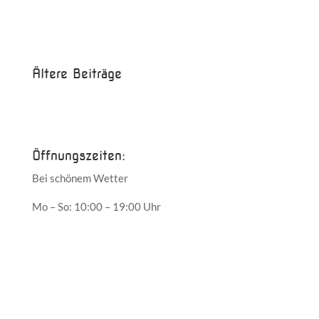
Beispielbeitrag
Die Saison ist eröffnet!
Ältere Beiträge
Juni 2017
Mai 2017
Öffnungszeiten:
Bei schönem Wetter
Mo – So: 10:00 – 19:00 Uhr