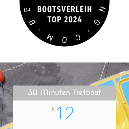
30 Minuten Tretboot
12
€