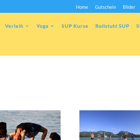
Home
Gutschein
Bilder
Verleih
Yoga
SUP Kurse
Rollstuhl SUP
S