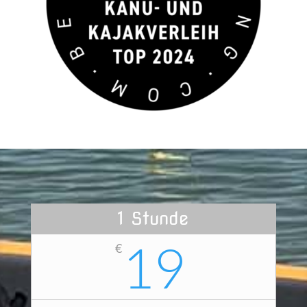
1 Stunde
19
€