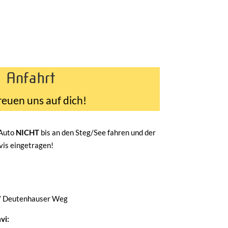
Anfahrt
reuen uns auf dich!
 Auto
NICHT
bis an den Steg/See fahren und der
avis eingetragen!
/ Deutenhauser Weg
vi: