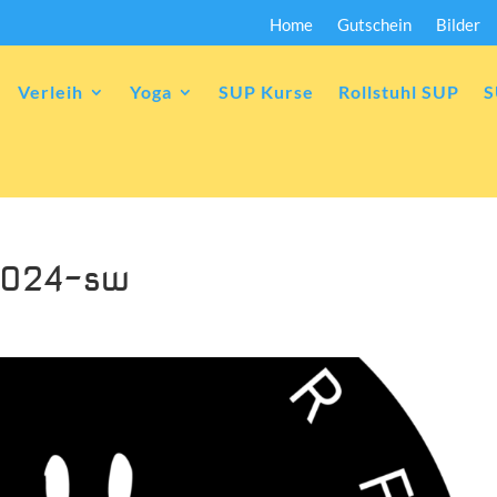
Home
Gutschein
Bilder
Verleih
Yoga
SUP Kurse
Rollstuhl SUP
S
-2024-sw