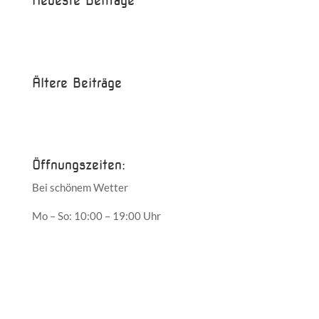
Neueste Beiträge
Beispielbeitrag
Die Saison ist eröffnet!
Ältere Beiträge
Juni 2017
Mai 2017
Öffnungszeiten:
Bei schönem Wetter
Mo – So: 10:00 – 19:00 Uhr