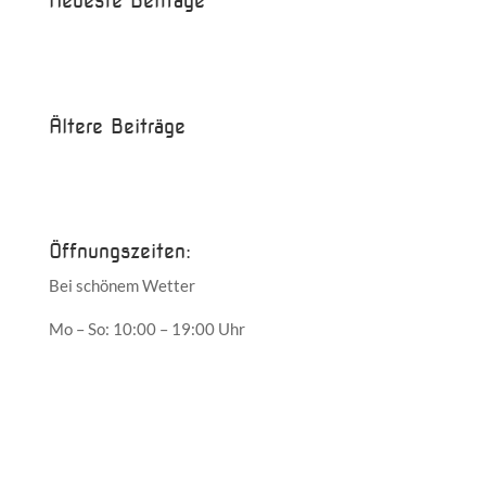
Neueste Beiträge
Beispielbeitrag
Die Saison ist eröffnet!
Ältere Beiträge
Juni 2017
Mai 2017
Öffnungszeiten:
Bei schönem Wetter
Mo – So: 10:00 – 19:00 Uhr