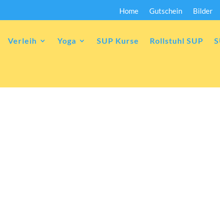
Home
Gutschein
Bilder
Verleih
Yoga
SUP Kurse
Rollstuhl SUP
S