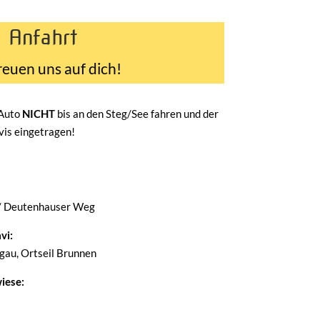
Anfahrt
reuen uns auf dich!
 Auto
NICHT
bis an den Steg/See fahren und der
avis eingetragen!
/ Deutenhauser Weg
vi:
au, Ortseil Brunnen
iese: