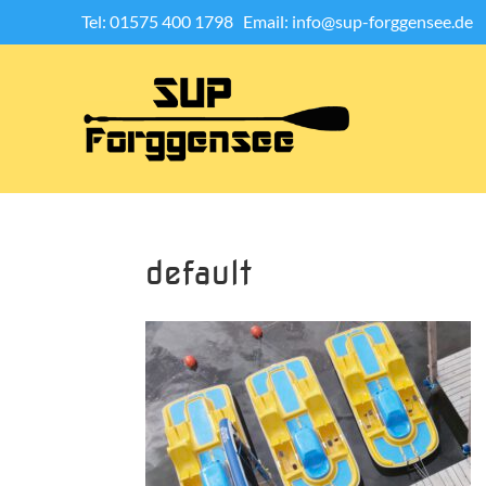
Tel: 01575 400 1798
Email: info@sup-forggensee.de
default