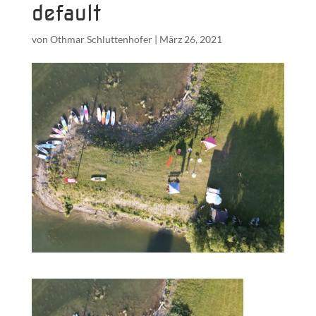
default
von
Othmar Schluttenhofer
|
März 26, 2021