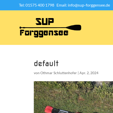
Tel: 01575 400 1798
Email: info@sup-forggensee.de
default
von
Othmar Schluttenhofer
|
Apr. 2, 2024