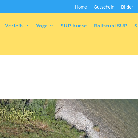
Home
Gutschein
Bilder
Verleih
Yoga
SUP Kurse
Rollstuhl SUP
S