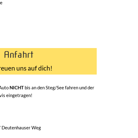
de
Anfahrt
reuen uns auf dich!
 Auto
NICHT
bis an den Steg/See fahren und der
avis eingetragen!
/ Deutenhauser Weg