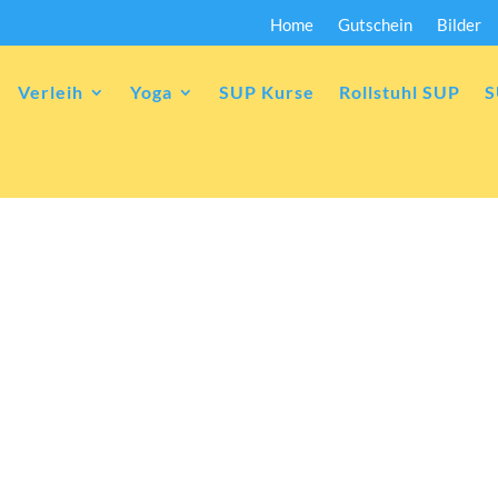
Home
Gutschein
Bilder
Verleih
Yoga
SUP Kurse
Rollstuhl SUP
S