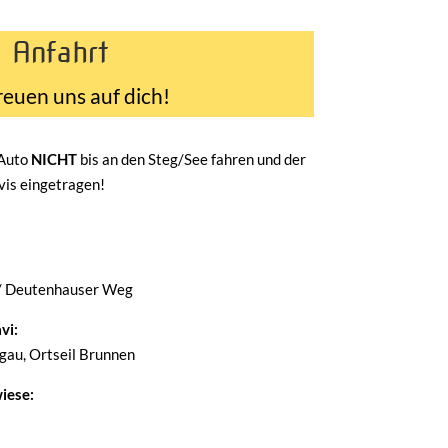
Anfahrt
reuen uns auf dich!
 Auto
NICHT
bis an den Steg/See fahren und der
avis eingetragen!
/ Deutenhauser Weg
vi:
au, Ortseil Brunnen
iese: