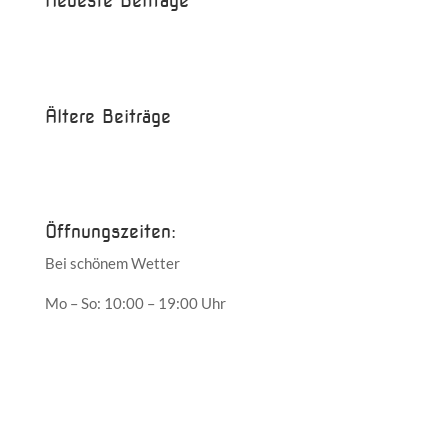
Neueste Beiträge
Beispielbeitrag
Die Saison ist eröffnet!
Ältere Beiträge
Juni 2017
Mai 2017
Öffnungszeiten:
Bei schönem Wetter
Mo – So: 10:00 – 19:00 Uhr