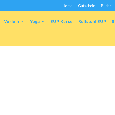
Home
Gutschein
Bilder
Verleih
Yoga
SUP Kurse
Rollstuhl SUP
S