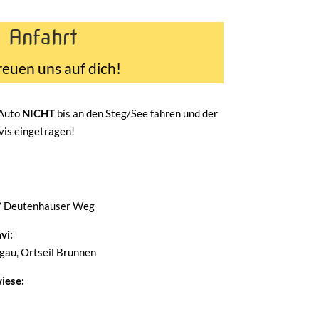
Anfahrt
reuen uns auf dich!
 Auto
NICHT
bis an den Steg/See fahren und der
avis eingetragen!
/ Deutenhauser Weg
vi:
au, Ortseil Brunnen
iese: