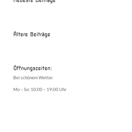
Neueste Beiträge
Beispielbeitrag
Die Saison ist eröffnet!
Ältere Beiträge
Juni 2017
Mai 2017
Öffnungszeiten:
Bei schönem Wetter
Mo – So: 10:00 – 19:00 Uhr