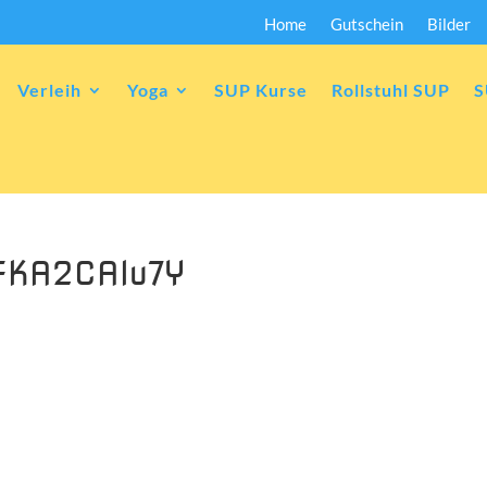
Home
Gutschein
Bilder
Verleih
Yoga
SUP Kurse
Rollstuhl SUP
S
FKA2CAIu7Y