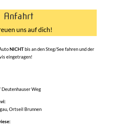
Anfahrt
reuen uns auf dich!
 Auto
NICHT
bis an den Steg/See fahren und der
avis eingetragen!
/ Deutenhauser Weg
vi:
au, Ortseil Brunnen
iese: