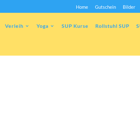
Home
Gutschein
Bilder
Verleih
Yoga
SUP Kurse
Rollstuhl SUP
S