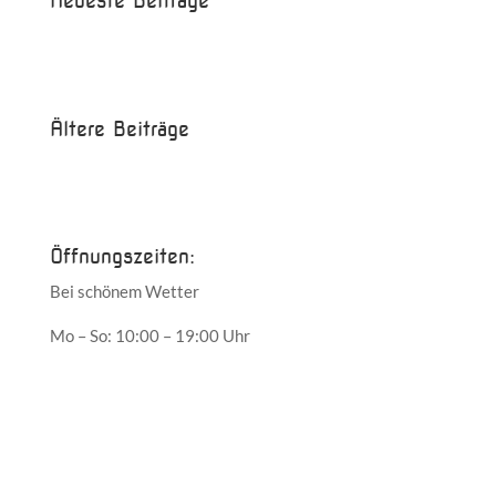
Neueste Beiträge
Beispielbeitrag
Die Saison ist eröffnet!
Ältere Beiträge
Juni 2017
Mai 2017
Öffnungszeiten:
Bei schönem Wetter
Mo – So: 10:00 – 19:00 Uhr