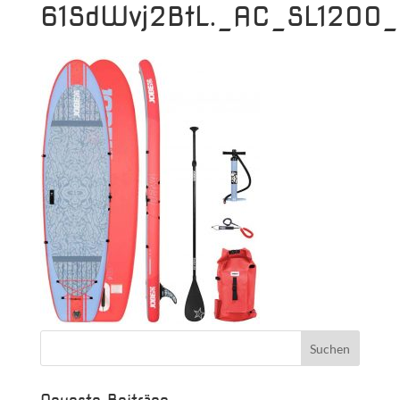
61SdWvj2BtL._AC_SL1200_