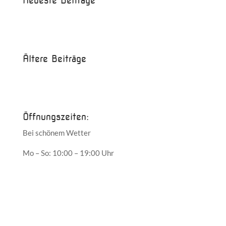
Neueste Beiträge
Beispielbeitrag
Die Saison ist eröffnet!
Ältere Beiträge
Juni 2017
Mai 2017
Öffnungszeiten:
Bei schönem Wetter
Mo – So: 10:00 – 19:00 Uhr