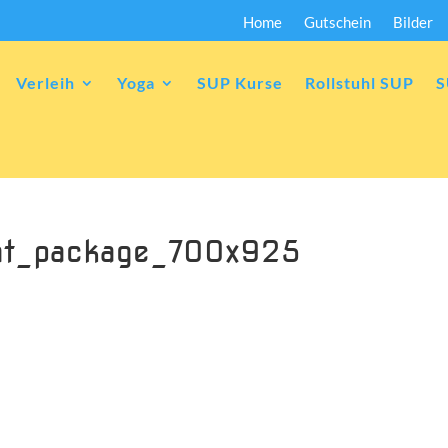
Home
Gutschein
Bilder
Verleih
Yoga
SUP Kurse
Rollstuhl SUP
S
int_package_700x925