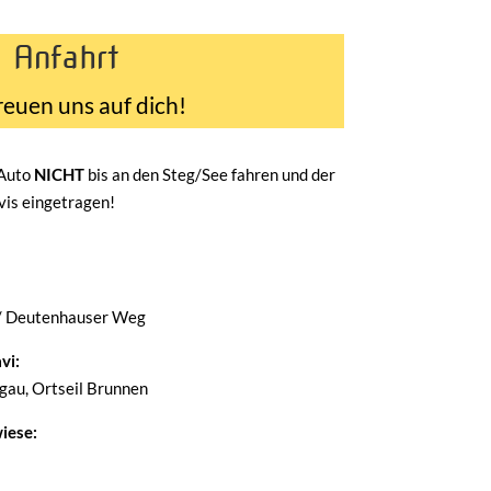
Anfahrt
reuen uns auf dich!
 Auto
NICHT
bis an den Steg/See fahren und der
avis eingetragen!
/ Deutenhauser Weg
vi:
au, Ortseil Brunnen
iese: