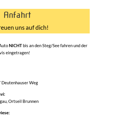
Anfahrt
reuen uns auf dich!
 Auto
NICHT
bis an den Steg/See fahren und der
avis eingetragen!
/ Deutenhauser Weg
vi:
au, Ortseil Brunnen
iese: