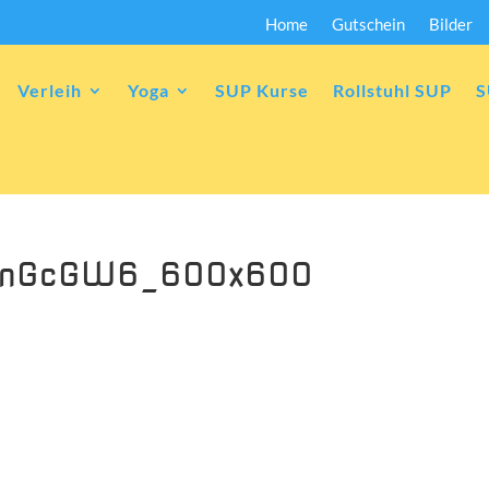
Home
Gutschein
Bilder
Verleih
Yoga
SUP Kurse
Rollstuhl SUP
S
zfnGcGW6_600x600