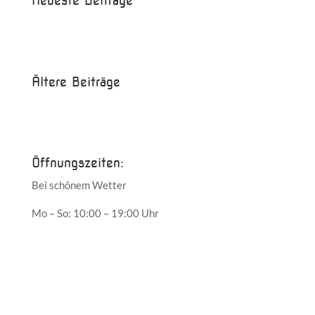
Neueste Beiträge
Beispielbeitrag
Die Saison ist eröffnet!
Ältere Beiträge
Juni 2017
Mai 2017
Öffnungszeiten:
Bei schönem Wetter
Mo – So: 10:00 – 19:00 Uhr