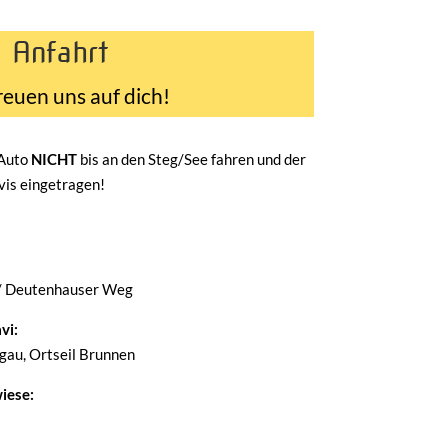
Anfahrt
reuen uns auf dich!
 Auto
NICHT
bis an den Steg/See fahren und der
avis eingetragen!
/ Deutenhauser Weg
vi:
au, Ortseil Brunnen
iese: