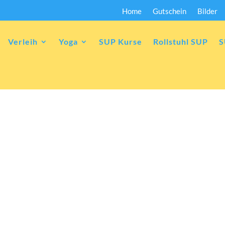
Home
Gutschein
Bilder
Verleih
Yoga
SUP Kurse
Rollstuhl SUP
S