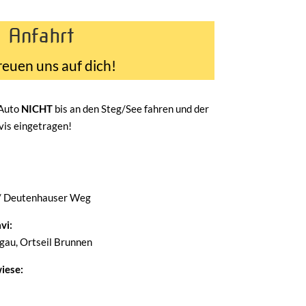
Anfahrt
reuen uns auf dich!
 Auto
NICHT
bis an den Steg/See fahren und der
avis eingetragen!
/ Deutenhauser Weg
vi:
au, Ortseil Brunnen
iese: