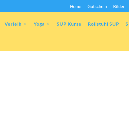
Home
Gutschein
Bilder
Verleih
Yoga
SUP Kurse
Rollstuhl SUP
S