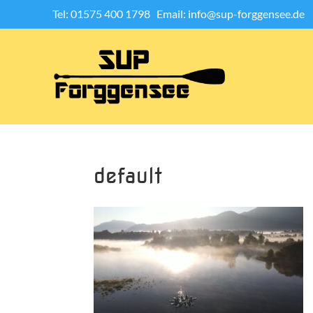
Tel: 01575 400 1798
Email: info@sup-forggensee.de
default