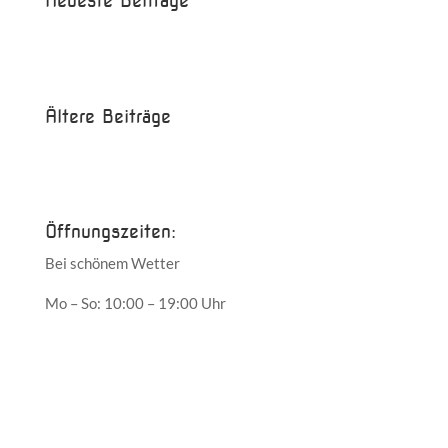
Neueste Beiträge
Beispielbeitrag
Die Saison ist eröffnet!
Ältere Beiträge
Juni 2017
Mai 2017
Öffnungszeiten:
Bei schönem Wetter
Mo – So: 10:00 – 19:00 Uhr