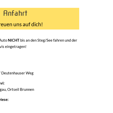
Anfahrt
reuen uns auf dich!
 Auto
NICHT
bis an den Steg/See fahren und der
avis eingetragen!
/ Deutenhauser Weg
vi:
au, Ortseil Brunnen
iese: