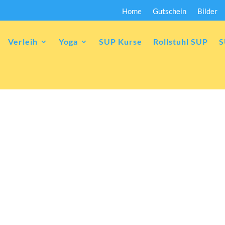
Home
Gutschein
Bilder
Verleih
Yoga
SUP Kurse
Rollstuhl SUP
S