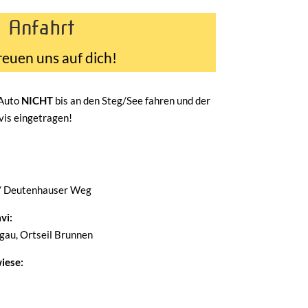
Anfahrt
reuen uns auf dich!
 Auto
NICHT
bis an den Steg/See fahren und der
avis eingetragen!
/ Deutenhauser Weg
vi:
au, Ortseil Brunnen
iese: