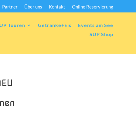
Partner
Über uns
Kontakt
Online Reservierung
UP Touren
Getränke+Eis
Events am See
SUP Shop
EU
nnen