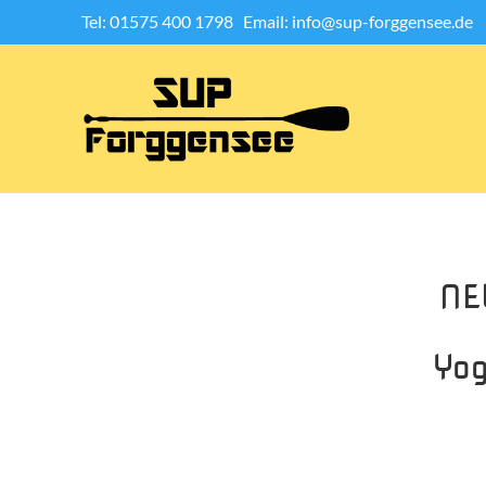
Tel: 01575 400 1798
Email: info@sup-forggensee.de
N
Yog