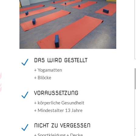
DAS WIRD GESTELLT
N
+ Yogamatten
+ Blöcke
VORAUSSETZUNG
N
+ körperliche Gesundheit
+ Mindestalter 13 Jahre
NICHT ZU VERGESSEN
N
+ Sportkleidung + Decke