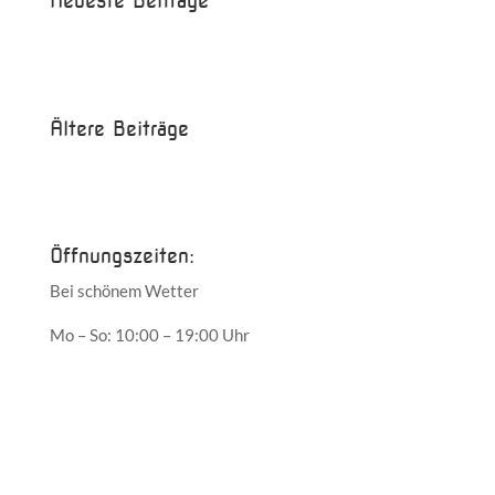
Neueste Beiträge
Beispielbeitrag
Die Saison ist eröffnet!
Ältere Beiträge
Juni 2017
Mai 2017
Öffnungszeiten:
Bei schönem Wetter
Mo – So: 10:00 – 19:00 Uhr