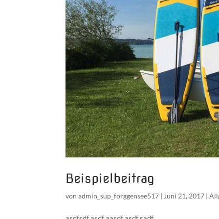
Beispielbeitrag
von
admin_sup_forggensee517
|
Juni 21, 2017
|
Al
asdfsdf asdf aasdf asdf sadf