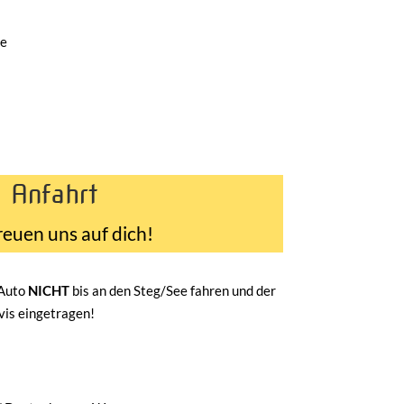
de
Anfahrt
reuen uns auf dich!
 Auto
NICHT
bis an den Steg/See fahren und der
avis eingetragen!