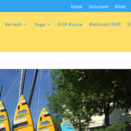
Home
Gutschein
Bilder
Verleih
Yoga
SUP Kurse
Rollstuhl SUP
S