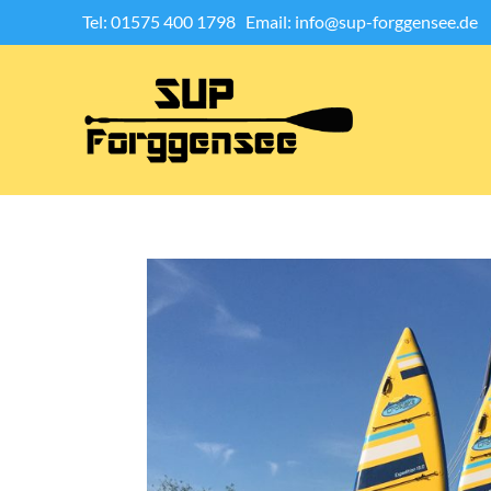
Tel: 01575 400 1798
Email: info@sup-forggensee.de