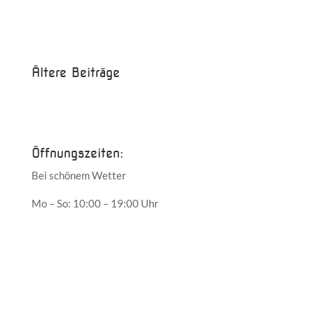
Beispielbeitrag
Die Saison ist eröffnet!
Ältere Beiträge
Juni 2017
Mai 2017
Öffnungszeiten:
Bei schönem Wetter
Mo – So: 10:00 – 19:00 Uhr